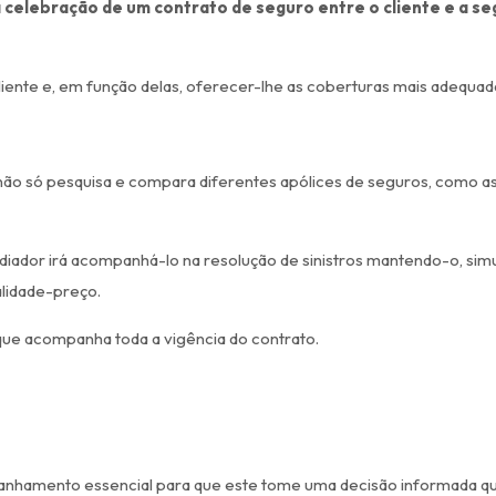
 celebração de um contrato de seguro entre o cliente e a s
liente e, em função delas, oferecer-lhe as coberturas mais adequad
al não só pesquisa e compara diferentes apólices de seguros, como 
ediador irá acompanhá-lo na resolução de sinistros mantendo-o, si
alidade-preço.
ue acompanha toda a vigência do contrato.
mpanhamento essencial para que este tome uma decisão informada q