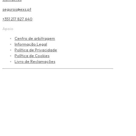
seguros@exs.pt
+351 217 827 640
Apoio
Centro de arbitragem
Informação Legal
Política de Privacidade
Política de Cookies
Livro de Reclamações
Agente de seguros inscrito na ASF sob o n.º 407 167 910/3,
no âmbito dos Ramos Vida e Não Vida. Não assume a
cobertura dos riscos, nem está autorizada a receber
prémios nem a celebrar contratos de seguro em nome das
seguradoras. Nenhum conteúdo deste site dispensa a
leitura da informação pré-contratual e contratual
legalmente exigida.
Copyright © EXS - Mediação de Seguros, Lda. 2025