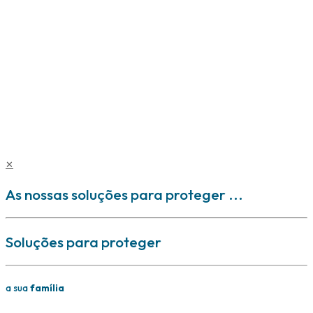
Agente de seguros inscrito na ASF sob o n.º 407 167 910/3,
no âmbito dos Ramos Vida e Não Vida. Não assume a
cobertura dos riscos, nem está autorizada a receber
prémios nem a celebrar contratos de seguro em nome das
seguradoras. Nenhum conteúdo deste site dispensa a
leitura da informação pré-contratual e contratual
legalmente exigida.
Copyright © EXS - Mediação de Seguros, Lda. 2025
✕
As nossas soluções para proteger ...
Soluções para proteger
a sua
família