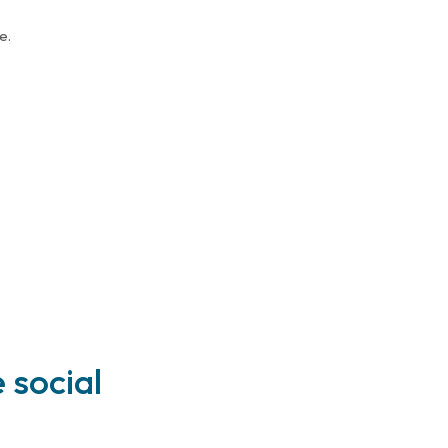
e.
 social