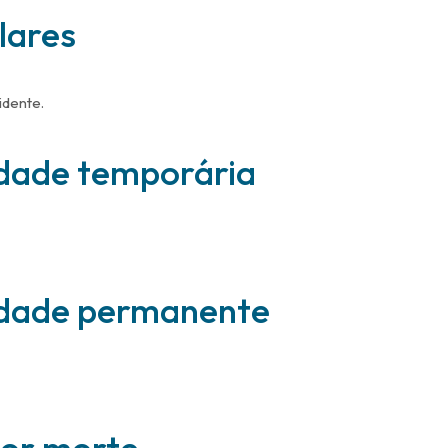
lares
idente.
idade temporária
idade permanente