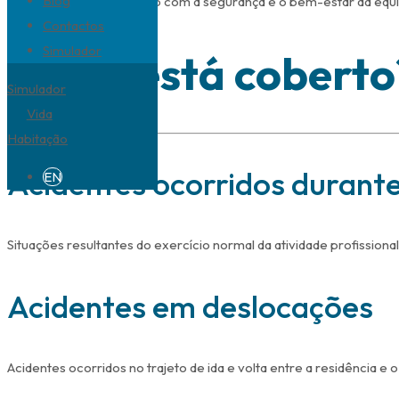
Blog
Demonstra compromisso com a segurança e o bem-estar da equi
Contactos
Simulador
O que está coberto
Simulador
Vida
Habitação
Acidentes ocorridos durante
EN
Situações resultantes do exercício normal da atividade profissional
Acidentes em deslocações
Acidentes ocorridos no trajeto de ida e volta entre a residência e o