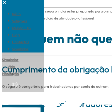
✕
Um ambiente de trabalho seguro inclui estar preparado para o im
Início
acidente ocorrido no exercício da atividade profissional.
Soluções
Mundo EXS
Para quem não quer
Blog
Contactos
Simulador
Simulador
Cumprimento da obrigação 
Vida
Habitação
EN
O seguro é obrigatório para trabalhadores por conta de outrem.
Proteção dos colaboradore