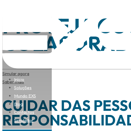
PROTEJA OS
COLABORAD
Simular agora
Início
Saber mais
Soluções
Mundo EXS
CUIDAR DAS PESS
Blog
Contactos
RESPONSABILIDA
Simulador