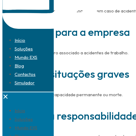
Garante assistência médica e apoio financeiro em caso de acident
Segurança para a empresa
Início
Soluções
Transfere o risco financeiro associado a acidentes de trabalho.
Mundo EXS
Blog
Apoio em situações graves
Contactos
Simulador
Proteção em casos de incapacidade permanente ou morte.
✕
Início
Reforço da responsabilidade
Soluções
Mundo EXS