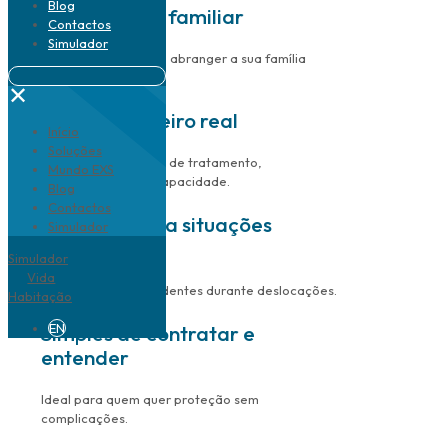
Blog
Flexibilidade familiar
Contactos
Simulador
Soluções que podem abranger a sua família
inteira.
✕
Apoio financeiro real
Início
Soluções
Ajuda com despesas de tratamento,
Mundo EXS
internamento ou incapacidade.
Blog
Contactos
Resposta para situações
Simulador
imprevisíveis
Simulador
Vida
Desde quedas a acidentes durante deslocações.
Habitação
EN
Simples de contratar e
entender
Ideal para quem quer proteção sem
complicações.