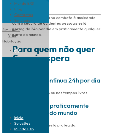
VIDA?
Mundo EXS
Blog
Contactos
A melhor ferramenta no combate à ansiedade:
Simulador
com o seguro de acidentes pessoais está
protegido 24h por dia em praticamente qualquer
Simulador
parte do mundo.
Vida
Habitação
Para quem não quer
EN
ficar à espera
Cobertura contínua 24h por dia
Em casa, no trabalho ou nos tempos livres.
Proteção em praticamente
toda a parte do mundo
Início
Soluções
Esteja onde estiver, está protegido.
Mundo EXS