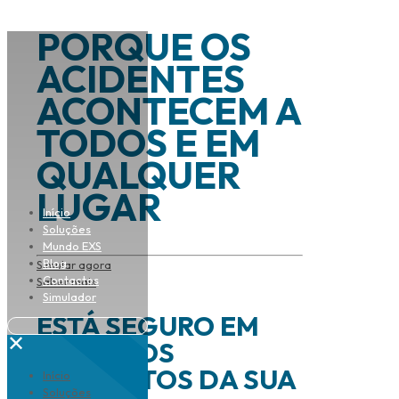
PORQUE OS
ACIDENTES
ACONTECEM A
TODOS E EM
QUALQUER
LUGAR
Início
Soluções
Mundo EXS
Blog
Simular agora
Contactos
Saber mais
Simulador
ESTÁ SEGURO EM
✕
TODOS OS
MOMENTOS DA SUA
Início
Soluções