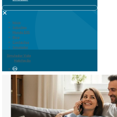
✕
Início
Soluções
Mundo EXS
Blog
Contactos
Simulador
Simulador Vida
Habitação
EN