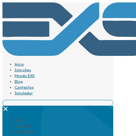
Início
Soluções
Mundo EXS
Blog
Contactos
Simulador
✕
Início
Soluções
Mundo EXS