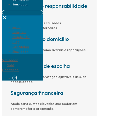
Simulador
Cobertura de responsabilidade
civil
✕
Protege contra danos causados
Início
involuntariamente a terceiros.
Soluções
Mundo EXS
Assistência ao domicílio
Blog
Contactos
Apoio em situações como avarias e reparações
Simulador
urgentes.
Simulador
Flexibilidade de escolha
Vida
Habitação
Diferentes níveis de proteção ajustáveis às suas
EN
necessidades.
Segurança financeira
Apoio para custos elevados que poderiam
comprometer o orçamento.