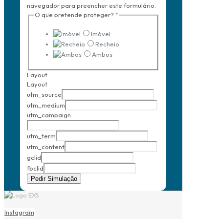
navegador para preencher este formulário.
O que pretende proteger?
*
Imóvel
Recheio
Ambos
Layout
Layout
utm_source
utm_medium
utm_campaign
utm_term
utm_content
gclid
fbclid
Pedir Simulação
Instagram