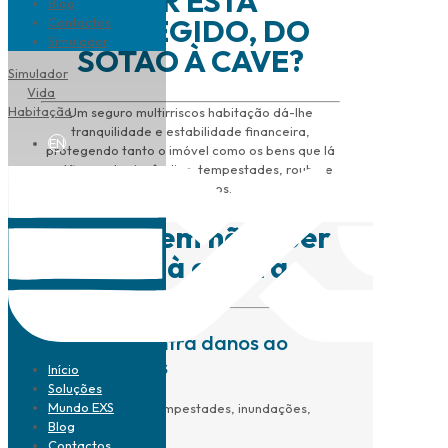
LAR ESTÁ
Blog
PROTEGIDO, DO
Contactos
Simulador
SOTÃO À CAVE?
Simulador
Vida
Habitação
Um seguro multirriscos habitação dá-lhe
tranquilidade e estabilidade financeira,
EN
protegendo tanto o imóvel como os bens que lá
estão, contra incêndios, tempestades, roubo e
outros danos.
Para quem não quer
ficar à espera
Proteção contra danos ao
imóvel e bens
Início
Soluções
Mundo EXS
Contra incêndios, tempestades, inundações,
Blog
entre outros.
Contactos