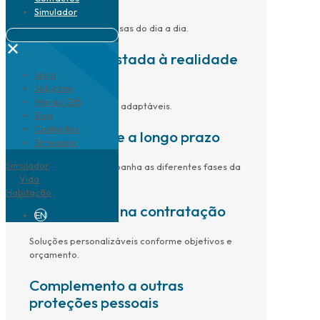
Simulador
Ajuda a cobrir despesas do dia a dia.
✕
Proteção ajustada à realidade
familiar
Início
Soluções
Mundo EXS
Capital e coberturas adaptáveis.
Blog
Contactos
Tranquilidade a longo prazo
Simulador
Simulador
Proteção que acompanha as diferentes fases da
Vida
vida.
Habitação
Flexibilidade na contratação
EN
Soluções personalizáveis conforme objetivos e
orçamento.
Complemento a outras
proteções pessoais