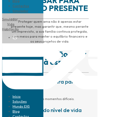
É PENSAR PARA
Blog
ALÉM DO PRESENTE
Contactos
Simulador
Simulador
Proteger quem ama não é apenas estar
Vida
presente hoje, mas garantir que, mesmo perante
Habitação
um imprevisto, a sua família continua protegida,
com meios para manter o equilíbrio financeiro e
EN
os seus projetos de vida.
Para quem não quer
ficar à espera
Segurança financeira para os
familiares
Início
Apoio económico em momentos difíceis.
Soluções
Mundo EXS
Manutenção do nível de vida
Blog
da família
Contactos