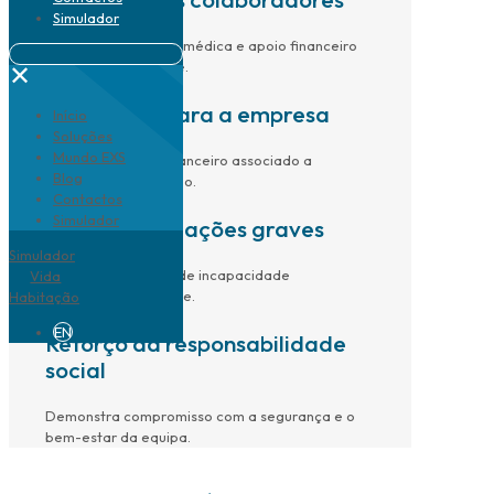
Simulador
Garante assistência médica e apoio financeiro
em caso de acidente.
✕
Segurança para a empresa
Início
Soluções
Mundo EXS
Transfere o risco financeiro associado a
Blog
acidentes de trabalho.
Contactos
Simulador
Apoio em situações graves
Simulador
Proteção em casos de incapacidade
Vida
permanente ou morte.
Habitação
EN
Reforço da responsabilidade
social
Demonstra compromisso com a segurança e o
bem-estar da equipa.