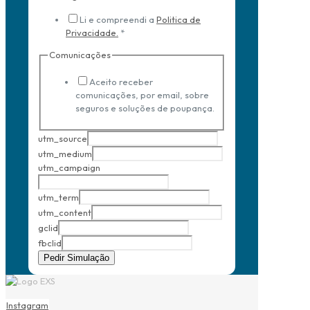
Li e compreendi a
Politica de
Privacidade.
*
Comunicações
Aceito receber
comunicações, por email, sobre
seguros e soluções de poupança.
utm_source
utm_medium
utm_campaign
utm_term
utm_content
gclid
fbclid
Pedir Simulação
Instagram