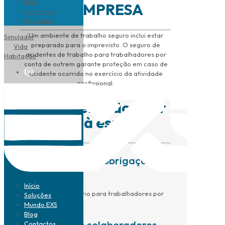
Blog
DA EMPRESA
Contactos
Simulador
Um ambiente de trabalho seguro inclui estar
Simulador
preparado para o imprevisto. O seguro de
Vida
acidentes de trabalho para trabalhadores por
Habitação
conta de outrem garante proteção em caso de
EN
acidente ocorrido no exercício da atividade
profissional.
Para quem não quer
ficar à espera
Cumprimento da obrigação
legal
Início
O seguro é obrigatório para trabalhadores por
Soluções
conta de outrem.
Mundo EXS
Blog
Proteção dos colaboradores
Contactos