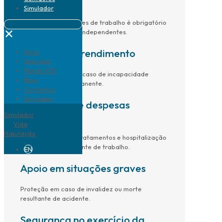
legal
Simulador
O seguro de acidentes de trabalho é obrigatório
✕
para trabalhadores independentes.
Proteção do rendimento
Início
Soluções
Mundo EXS
Apoio financeiro em caso de incapacidade
Blog
temporária ou permanente.
Contactos
Simulador
Cobertura de despesas
médicas
Simulador
Vida
Habitação
Assistência clínica, tratamentos e hospitalização
resultantes de acidente de trabalho.
EN
Apoio em situações graves
Proteção em caso de invalidez ou morte
resultante de acidente.
Segurança no exercício da