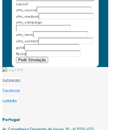
Layout
utm_source
utm_medium
utm_campaign
utm_term
utm_content
gclid
fbclid
Pedir Simulação
Instagram
Facebook
Linkedin
Portugal
Av. Conselheiro Fernando de Sousa, 19 - 4º 1070-072