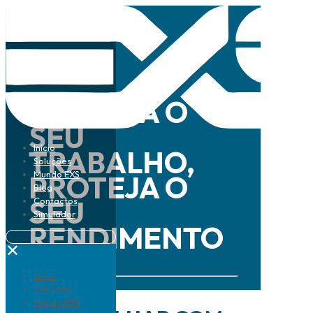
PROTEJA O
SEU
Início
TRABALHO,
Soluções
Mundo EXS
PROTEJA O
Blog
SEU
Contactos
Simulador
RENDIMENTO
✕
Início
Simular agora
Soluções
Mundo EXS