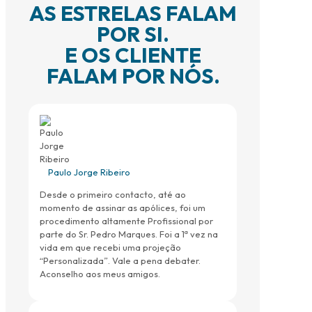
AS ESTRELAS FALAM
POR SI.
E OS CLIENTE
FALAM POR NÓS.
Paulo Jorge Ribeiro
Desde o primeiro contacto, até ao
momento de assinar as apólices, foi um
procedimento altamente Profissional por
parte do Sr. Pedro Marques. Foi a 1ª vez na
vida em que recebi uma projeção
“Personalizada”. Vale a pena debater.
Aconselho aos meus amigos.