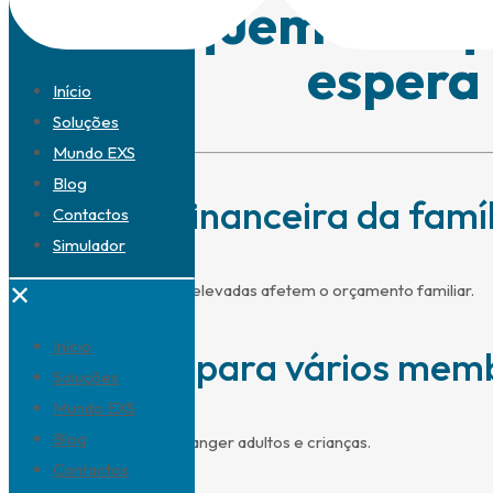
Para quem não qu
espera
Início
Soluções
Mundo EXS
Blog
Proteção financeira da famíl
Contactos
Simulador
✕
Evita que indemnizações elevadas afetem o orçamento familiar.
Início
Cobertura para vários mem
Soluções
Mundo EXS
Blog
Soluções que podem abranger adultos e crianças.
Contactos