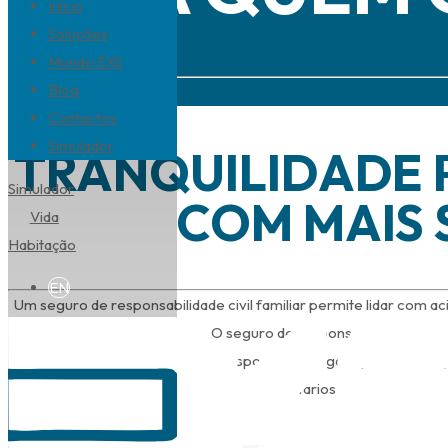
Início
Soluções
Mundo EXS
Blog
Simular agora
Contactos
Simulador
TRANQUILIDADE P
Simulador
COM MAIS
Vida
Habitação
EN
Um seguro de responsabilidade civil familiar permite lidar com a
mais tranquila e responsável. O seguro de responsabilidade civil
financeiramente os pais ou responsáveis legais quando crian
involuntários a terceiros.