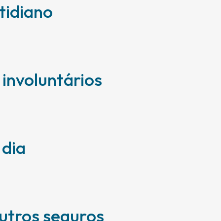
tidiano
involuntários
 dia
utros seguros