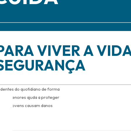
ARA VIVER A VID
 SEGURANÇA
cidentes do quotidiano de forma
 para menores ajuda a proteger
ças ou jovens causam danos