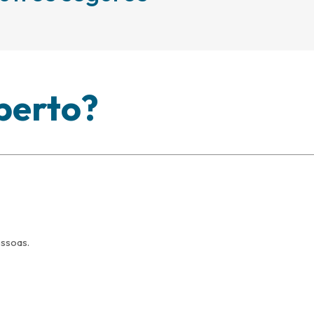
berto?
essoas.