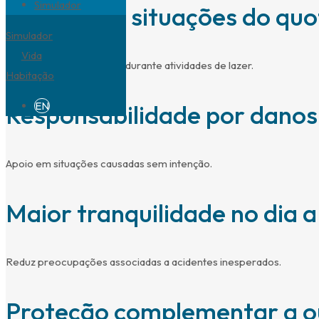
Simulador
Aplicável a situações do quo
Simulador
Vida
Em casa, fora de casa ou durante atividades de lazer.
Habitação
EN
Responsabilidade por danos 
Apoio em situações causadas sem intenção.
Maior tranquilidade no dia a
Reduz preocupações associadas a acidentes inesperados.
Proteção complementar a o