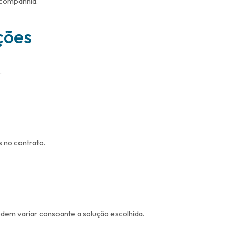
 companhia.
ções
.
s no contrato.
dem variar consoante a solução escolhida.